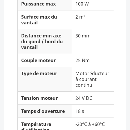
Puissance max
100 W
Surface max du
2 m²
vantail
Distance min axe
30 mm
du gond / bord du
vantail
Couple moteur
25 Nm
Type de moteur
Motoréducteur
à courant
continu
Tension moteur
24 V DC
Temps d'ouverture
18 s
Température
-20°C à +60°C