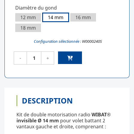
Diamètre du gond
12 mm
14 mm
16 mm
18 mm
Configuration sélectionnée :
W0000240S
DESCRIPTION
Kit de double motorisation radio
W
IBAT®
invisible
Ø 14 mm
pour volet battant 2
vantaux gauche et droite, comprenant :