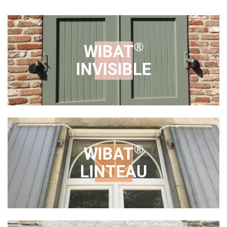
®
WIBAT
INVISIBLE
®
WIBAT
LINTEAU