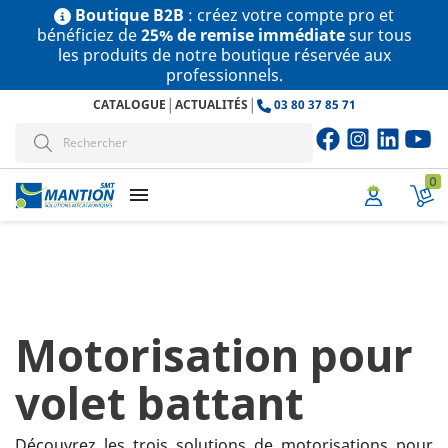
Boutique B2B
: créez votre compte pro et
bénéficiez de
25% de remise immédiate
sur tous
les produits de notre boutique réservée aux
professionnels.
|
|
CATALOGUE
ACTUALITÉS
03 80 37 85 71
0
menu
Motorisation pour
volet battant
Découvrez les trois solutions de motorisations pour