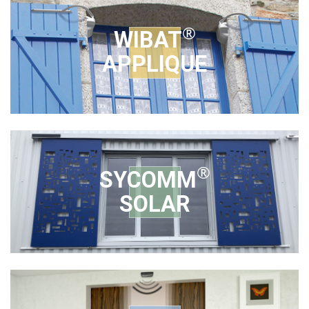
®
WIBAT
APPLIQUE
®
SYCOMM
SOLAR