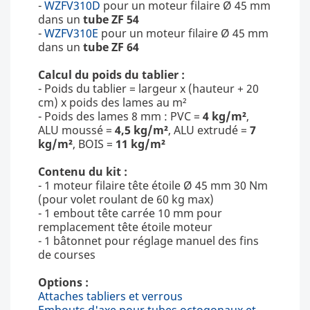
-
WZFV310D
pour un moteur filaire Ø 45 mm
dans un
tube ZF 54
-
WZFV310E
pour un moteur filaire Ø 45 mm
dans un
tube ZF 64
Calcul du poids du tablier :
- Poids du tablier = largeur x (hauteur + 20
cm) x poids des lames au m²
- Poids des lames 8 mm : PVC =
4 kg/m²
,
ALU moussé =
4,5 kg/m²
, ALU extrudé =
7
kg/m²
, BOIS =
11 kg/m²
Contenu du kit :
- 1 moteur filaire tête étoile Ø 45 mm 30 Nm
(pour volet roulant de 60 kg max)
- 1 embout tête carrée 10 mm pour
remplacement tête étoile moteur
- 1 bâtonnet pour réglage manuel des fins
de courses
Options :
Attaches tabliers et verrous
Embouts d'axe pour tubes octogonaux et